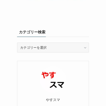
カテゴリー検索
カ
テ
ゴ
リ
ー
検
索
やすスマ