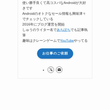
使い勝手良くて高コスパなAndroidが大好
きです
Androidのオトクなセール情報も興味津々
でチェックしている
2016年にブログ運営を開始
しゅうのライター名で
あちぽち
でも記事執
筆
趣味はクレーンゲームで
YouTube
やってる
お仕事のご依頼