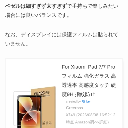
ベゼルは細すぎず太すぎず
で手持ちで楽しみたい
場合には良いバランスです。
なお、ディスプレイには保護フィルムは貼られて
いません。
For Xiaomi Pad 7/7 Pro
フィルム 強化ガラス 高
透過率 高感度タッチ 硬
度9H 指紋防止
created by
Rinker
Greerass
¥749
(2026/08/08 16:52:12
時点 Amazon調べ-
詳細)