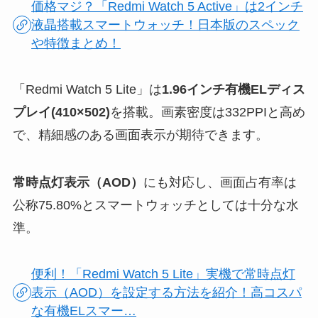
価格マジ？「Redmi Watch 5 Active」は2インチ
液晶搭載スマートウォッチ！日本版のスペック
や特徴まとめ！
「Redmi Watch 5 Lite」は
1.96インチ有機ELディス
プレイ(410×502)
を搭載。画素密度は332PPIと高め
で、精細感のある画面表示が期待できます。
常時点灯表示（AOD）
にも対応し、画面占有率は
公称75.80%とスマートウォッチとしては十分な水
準。
便利！「Redmi Watch 5 Lite」実機で常時点灯
表示（AOD）を設定する方法を紹介！高コスパ
な有機ELスマー…