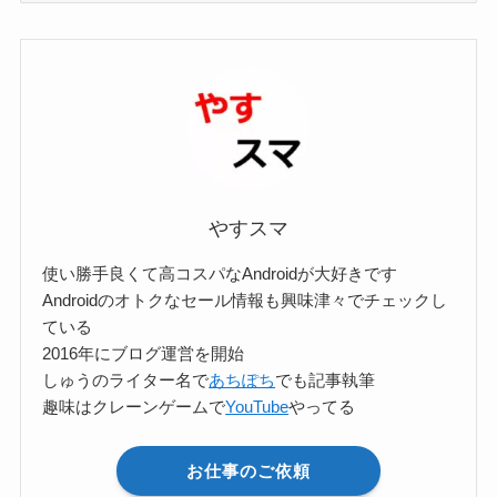
ゴ
リ
ー
検
索
やすスマ
使い勝手良くて高コスパなAndroidが大好きです
Androidのオトクなセール情報も興味津々でチェックし
ている
2016年にブログ運営を開始
しゅうのライター名で
あちぽち
でも記事執筆
趣味はクレーンゲームで
YouTube
やってる
お仕事のご依頼