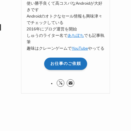
使い勝手良くて高コスパなAndroidが大好
きです
Androidのオトクなセール情報も興味津々
でチェックしている
】
2016年にブログ運営を開始
しゅうのライター名で
あちぽち
でも記事執
筆
趣味はクレーンゲームで
YouTube
やってる
お仕事のご依頼