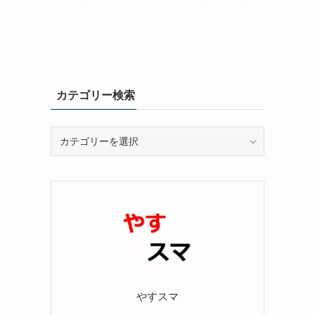
カテゴリー検索
カ
テ
ゴ
リ
ー
検
索
やすスマ