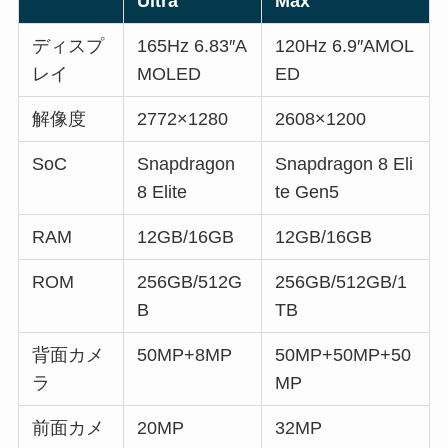
Ultra
Max
ディスプ
165Hz 6.83″A
120Hz 6.9″AMOL
レイ
MOLED
ED
解像度
2772×1280
2608×1200
SoC
Snapdragon
Snapdragon 8 Eli
8 Elite
te Gen5
RAM
12GB/16GB
12GB/16GB
ROM
256GB/512G
256GB/512GB/1
B
TB
背面カメ
50MP+8MP
50MP+50MP+50
ラ
MP
前面カメ
20MP
32MP