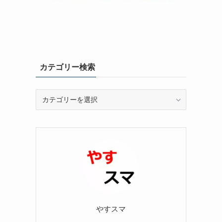
カテゴリー検索
カ
テ
ゴ
リ
ー
検
索
やすスマ