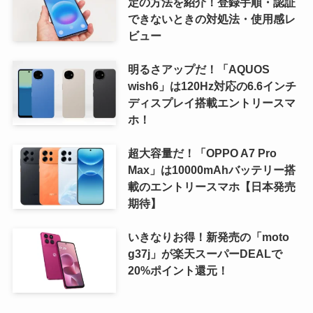
定の方法を紹介！登録手順・認証
できないときの対処法・使用感レ
ビュー
明るさアップだ！「AQUOS
wish6」は120Hz対応の6.6インチ
ディスプレイ搭載エントリースマ
ホ！
超大容量だ！「OPPO A7 Pro
Max」は10000mAhバッテリー搭
載のエントリースマホ【日本発売
期待】
いきなりお得！新発売の「moto
g37j」が楽天スーパーDEALで
20%ポイント還元！