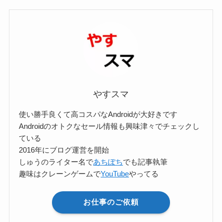
ゴ
リ
ー
検
索
やすスマ
使い勝手良くて高コスパなAndroidが大好きです
Androidのオトクなセール情報も興味津々でチェックし
ている
2016年にブログ運営を開始
しゅうのライター名で
あちぽち
でも記事執筆
趣味はクレーンゲームで
YouTube
やってる
お仕事のご依頼