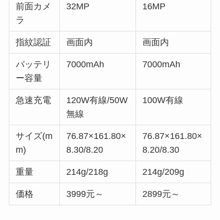
前面カメ
32MP
16MP
ラ
指紋認証
画面内
画面内
バッテリ
7000mAh
7000mAh
ー容量
急速充電
120W有線/50W
100W有線
無線
サイズ(m
76.87×161.80×
76.87×161.80×
m)
8.30/8.20
8.20/8.30
重量
214g/218g
214g/209g
価格
3999元～
2899元～