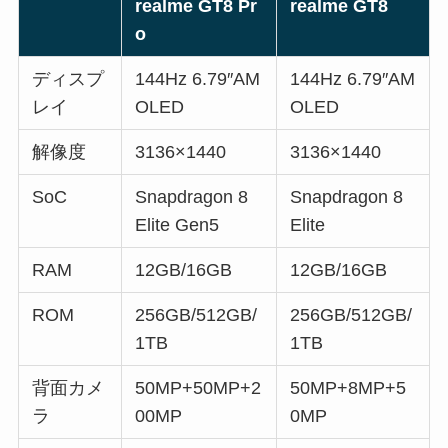
realme GT8 Pr
realme GT8
o
ディスプ
144Hz 6.79″AM
144Hz 6.79″AM
レイ
OLED
OLED
解像度
3136×1440
3136×1440
SoC
Snapdragon 8
Snapdragon 8
Elite Gen5
Elite
RAM
12GB/16GB
12GB/16GB
ROM
256GB/512GB/
256GB/512GB/
1TB
1TB
背面カメ
50MP+50MP+2
50MP+8MP+5
ラ
00MP
0MP