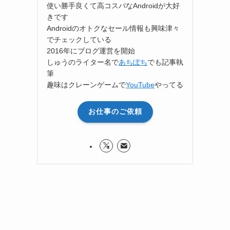
使い勝手良くて高コスパなAndroidが大好
きです
Androidのオトクなセール情報も興味津々
でチェックしている
2016年にブログ運営を開始
しゅうのライター名で
あちぽち
でも記事執
筆
趣味はクレーンゲームで
YouTube
やってる
お仕事のご依頼