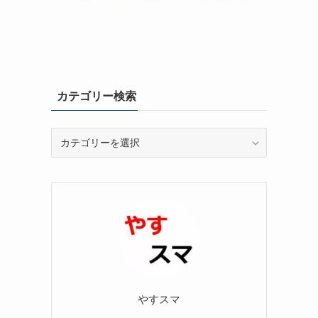
カテゴリー検索
カ
テ
ゴ
リ
ー
検
索
やすスマ