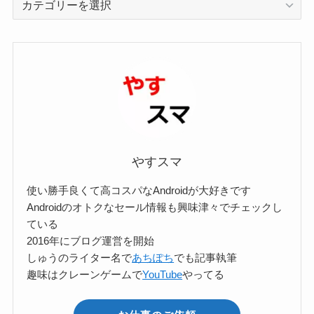
テ
ゴ
リ
ー
検
索
やすスマ
使い勝手良くて高コスパなAndroidが大好きです
Androidのオトクなセール情報も興味津々でチェックし
ている
2016年にブログ運営を開始
しゅうのライター名で
あちぽち
でも記事執筆
趣味はクレーンゲームで
YouTube
やってる