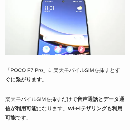
「POCO F7 Pro」に楽天モバイルSIMを挿すと
す
ぐに繋がります
。
楽天モバイルSIMを挿すだけで
音声通話とデータ通
信が利用可能
になります。
Wi-Fiテザリングも利用
可能
です。