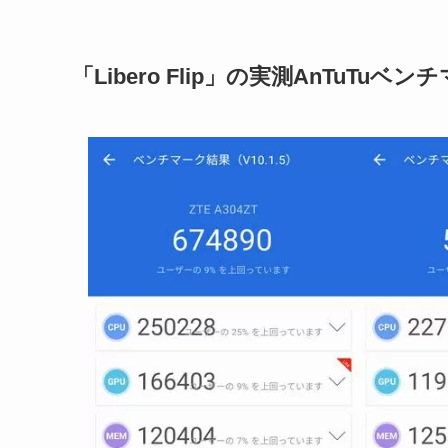
「Libero Flip」の実測AnTuTu