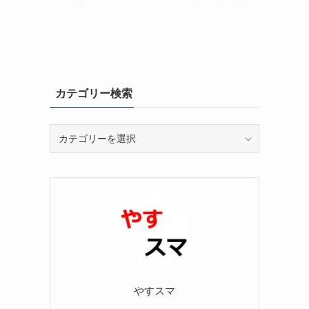
カテゴリー検索
カ
テ
ゴ
リ
ー
検
索
やすスマ