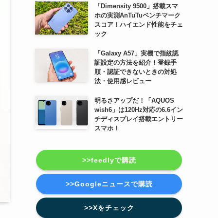
「Dimensity 9500」搭載スマ
ホの実測AnTuTuベンチマーク
スコア！ハイエンド性能をチェ
ック
「Galaxy A57」実機で指紋認
証設定の方法を紹介！登録手
順・認証できないときの対処
法・使用感レビュー
明るさアップだ！「AQUOS
wish6」は120Hz対応の6.6イン
チディスプレイ搭載エントリー
スマホ！
>>feedlyで購読
>>Googleニュースで購読
>>Xをチェック