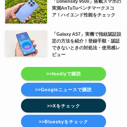
「Dimensity 9500」搭載スマホの
実測AnTuTuベンチマークスコ
ア！ハイエンド性能をチェック
「Galaxy A57」実機で指紋認証設
定の方法を紹介！登録手順・認証
できないときの対処法・使用感レ
ビュー
>>feedlyで購読
>>Googleニュースで購読
>>Xをチェック
>>Blueskyをチェック