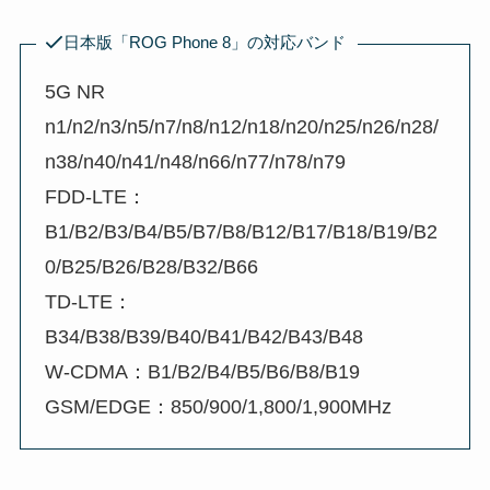
日本版「ROG Phone 8」の対応バンド
5G NR
n1/n2/n3/n5/n7/n8/n12/n18/n20/n25/n26/n28/
n38/n40/n41/n48/n66/n77/n78/n79
FDD-LTE：
B1/B2/B3/B4/B5/B7/B8/B12/B17/B18/B19/B2
0/B25/B26/B28/B32/B66
TD-LTE：
B34/B38/B39/B40/B41/B42/B43/B48
W-CDMA：B1/B2/B4/B5/B6/B8/B19
GSM/EDGE：850/900/1,800/1,900MHz