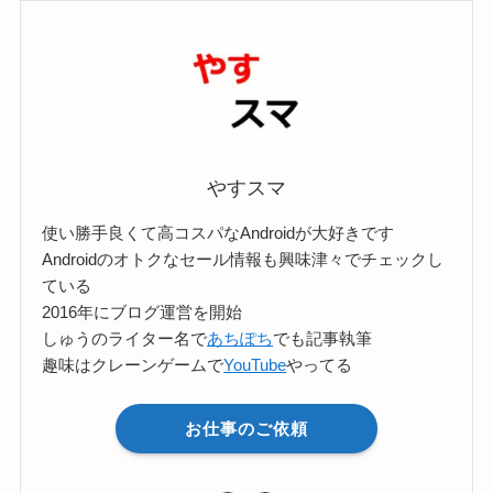
リ
ー
検
索
やすスマ
使い勝手良くて高コスパなAndroidが大好きです
Androidのオトクなセール情報も興味津々でチェックし
ている
2016年にブログ運営を開始
しゅうのライター名で
あちぽち
でも記事執筆
趣味はクレーンゲームで
YouTube
やってる
お仕事のご依頼