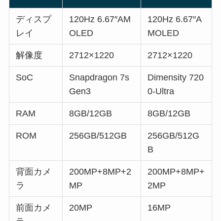
ディスプ
120Hz 6.67″AM
120Hz 6.67″A
レイ
OLED
MOLED
解像度
2712×1220
2712×1220
SoC
Snapdragon 7s
Dimensity 720
Gen3
0-Ultra
RAM
8GB/12GB
8GB/12GB
ROM
256GB/512GB
256GB/512G
B
背面カメ
200MP+8MP+2
200MP+8MP+
ラ
MP
2MP
前面カメ
20MP
16MP