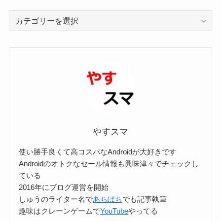
カ
テ
ゴ
リ
ー
検
索
やすスマ
使い勝手良くて高コスパなAndroidが大好きです
Androidのオトクなセール情報も興味津々でチェックし
ている
2016年にブログ運営を開始
しゅうのライター名で
あちぽち
でも記事執筆
趣味はクレーンゲームで
YouTube
やってる