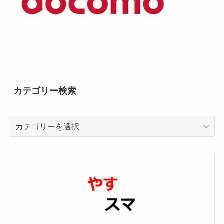
カテゴリー検索
カ
テ
ゴ
リ
ー
検
索