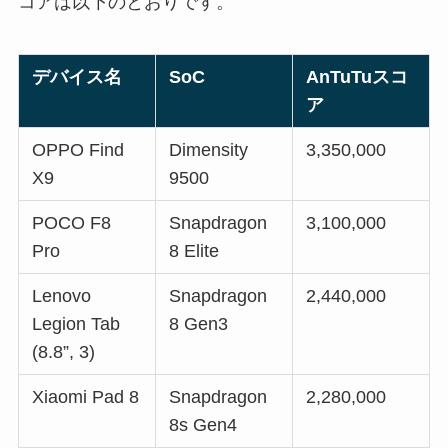
コアは以下のとおりです。
デバイス名
SoC
AnTuTuスコ
ア
OPPO Find
Dimensity
3,350,000
X9
9500
POCO F8
Snapdragon
3,100,000
Pro
8 Elite
Lenovo
Snapdragon
2,440,000
Legion Tab
8 Gen3
(8.8”, 3)
Xiaomi Pad 8
Snapdragon
2,280,000
8s Gen4