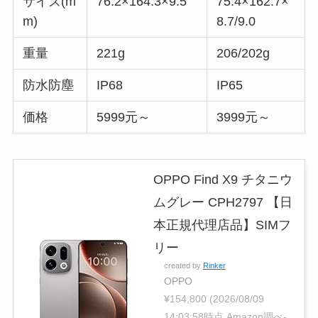
サイズ(m
76.2×164.3×9.5
75.4×162.7×
m)
8.7/9.0
重量
221g
206/202g
防水防塵
IP68
IP65
価格
5999元～
3999元～
OPPO Find X9 チタニウ
ムグレー CPH2797 【日
本正規代理店品】SIMフ
リー
created by
Rinker
OPPO
¥154,800
(2026/08/09
14:03:58時点 Amazon調べ-