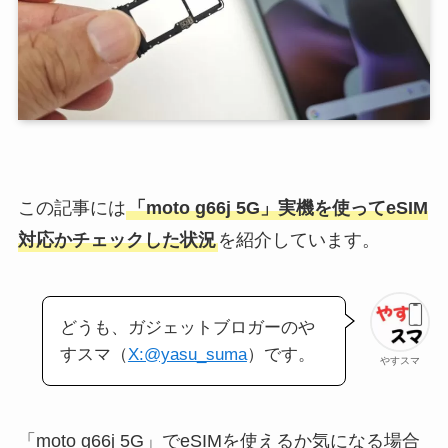
この記事には
「moto g66j 5G」実機を使ってeSIM
対応かチェックした状況
を紹介しています。
どうも、ガジェットブロガーのや
すスマ（
X:@yasu_suma
）です。
やすスマ
「moto g66j 5G」でeSIMを使えるか気になる場合