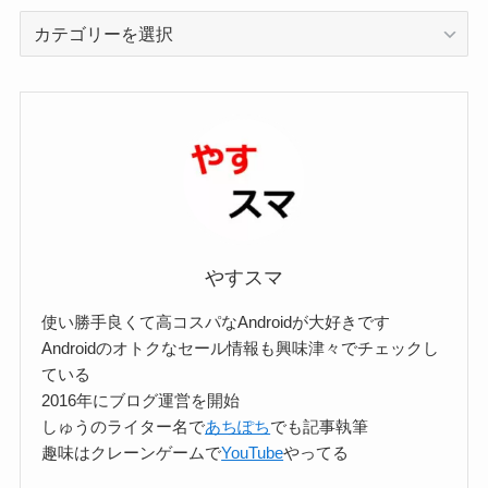
カ
テ
ゴ
リ
ー
検
索
やすスマ
使い勝手良くて高コスパなAndroidが大好きです
Androidのオトクなセール情報も興味津々でチェックし
ている
2016年にブログ運営を開始
しゅうのライター名で
あちぽち
でも記事執筆
趣味はクレーンゲームで
YouTube
やってる