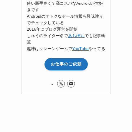
使い勝手良くて高コスパなAndroidが大好
きです
Androidのオトクなセール情報も興味津々
でチェックしている
2016年にブログ運営を開始
しゅうのライター名で
あちぽち
でも記事執
筆
趣味はクレーンゲームで
YouTube
やってる
お仕事のご依頼