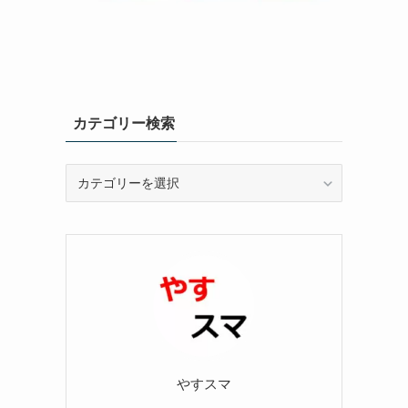
カテゴリー検索
カ
テ
ゴ
リ
ー
検
索
やすスマ