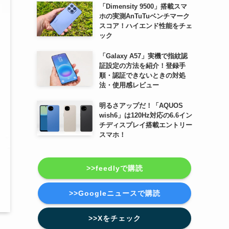
「Dimensity 9500」搭載スマ
ホの実測AnTuTuベンチマーク
スコア！ハイエンド性能をチェ
ック
「Galaxy A57」実機で指紋認
証設定の方法を紹介！登録手
順・認証できないときの対処
法・使用感レビュー
明るさアップだ！「AQUOS
wish6」は120Hz対応の6.6イン
チディスプレイ搭載エントリー
スマホ！
>>feedlyで購読
>>Googleニュースで購読
>>Xをチェック