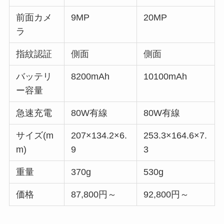
前面カメ
9MP
20MP
ラ
指紋認証
側面
側面
バッテリ
8200mAh
10100mAh
ー容量
急速充電
80W有線
80W有線
サイズ(m
207×134.2×6.
253.3×164.6×7.
m)
9
3
重量
370g
530g
価格
87,800円～
92,800円～