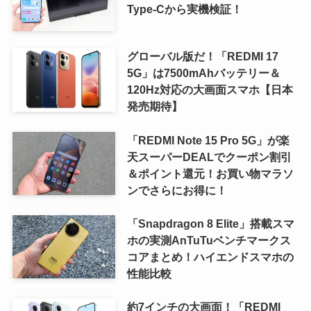
Type-Cから実機検証！
グローバル版だ！「REDMI 17
5G」は7500mAhバッテリー＆
120Hz対応の大画面スマホ【日本
発売期待】
「REDMI Note 15 Pro 5G」が楽
天スーパーDEALでクーポン割引
＆ポイント還元！お買い物マラソ
ンでさらにお得に！
「Snapdragon 8 Elite」搭載スマ
ホの実測AnTuTuベンチマークス
コアまとめ！ハイエンドスマホの
性能比較
約7インチの大画面！「REDMI