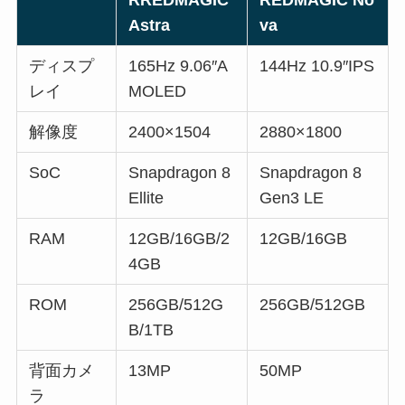
Astra
va
ディスプ
165Hz 9.06″A
144Hz 10.9″IPS
レイ
MOLED
解像度
2400×1504
2880×1800
SoC
Snapdragon 8
Snapdragon 8
Ellite
Gen3 LE
RAM
12GB/16GB/2
12GB/16GB
4GB
ROM
256GB/512G
256GB/512GB
B/1TB
背面カメ
13MP
50MP
ラ