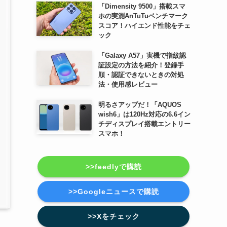
「Dimensity 9500」搭載スマ
ホの実測AnTuTuベンチマーク
スコア！ハイエンド性能をチェ
ック
「Galaxy A57」実機で指紋認
証設定の方法を紹介！登録手
順・認証できないときの対処
法・使用感レビュー
明るさアップだ！「AQUOS
wish6」は120Hz対応の6.6イン
チディスプレイ搭載エントリー
スマホ！
>>feedlyで購読
>>Googleニュースで購読
>>Xをチェック