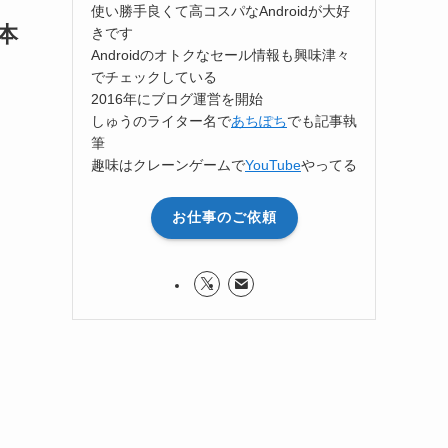
使い勝手良くて高コスパなAndroidが大好
日本
きです
Androidのオトクなセール情報も興味津々
でチェックしている
2016年にブログ運営を開始
しゅうのライター名で
あちぽち
でも記事執
筆
趣味はクレーンゲームで
YouTube
やってる
お仕事のご依頼