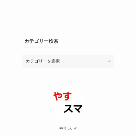
カテゴリー検索
カ
テ
ゴ
リ
ー
検
索
やすスマ