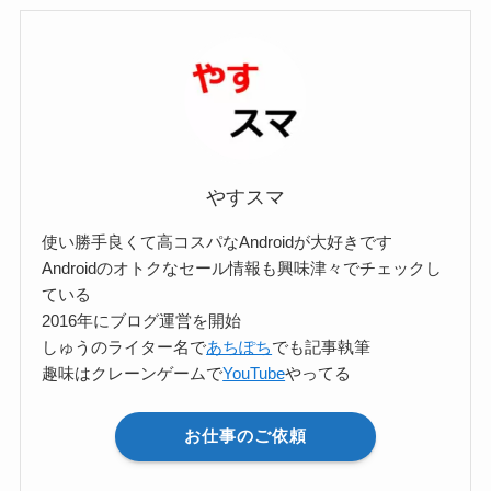
リ
ー
検
索
やすスマ
使い勝手良くて高コスパなAndroidが大好きです
Androidのオトクなセール情報も興味津々でチェックし
ている
2016年にブログ運営を開始
しゅうのライター名で
あちぽち
でも記事執筆
趣味はクレーンゲームで
YouTube
やってる
お仕事のご依頼