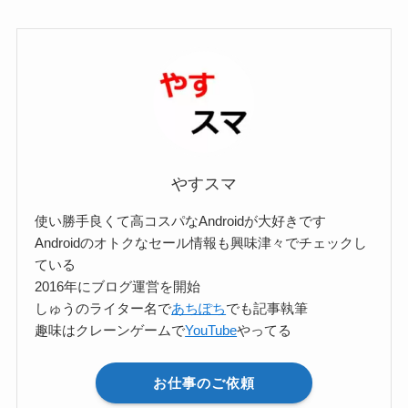
ゴ
リ
ー
検
索
やすスマ
使い勝手良くて高コスパなAndroidが大好きです
Androidのオトクなセール情報も興味津々でチェックし
ている
2016年にブログ運営を開始
しゅうのライター名で
あちぽち
でも記事執筆
趣味はクレーンゲームで
YouTube
やってる
お仕事のご依頼