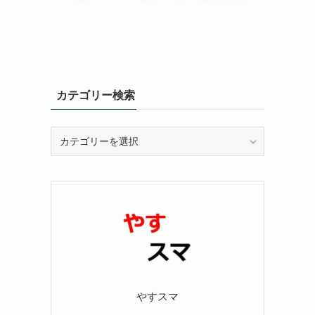
カテゴリー検索
カ
テ
ゴ
リ
ー
検
索
やすスマ