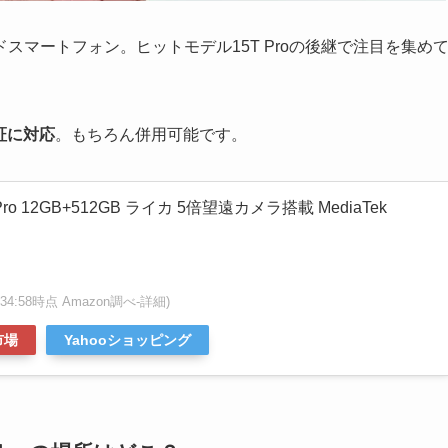
ドスマートフォン。ヒットモデル15T Proの後継で注目を集め
証に対応
。もちろん併用可能です。
 Pro 12GB+512GB ライカ 5倍望遠カメラ搭載 MediaTek
20:34:58時点 Amazon調べ-
詳細)
市場
Yahooショッピング