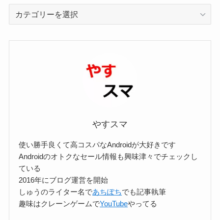
カ
テ
ゴ
リ
ー
検
索
やすスマ
使い勝手良くて高コスパなAndroidが大好きです
Androidのオトクなセール情報も興味津々でチェックし
ている
2016年にブログ運営を開始
しゅうのライター名で
あちぽち
でも記事執筆
趣味はクレーンゲームで
YouTube
やってる