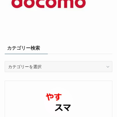
カテゴリー検索
カ
テ
ゴ
リ
ー
検
索