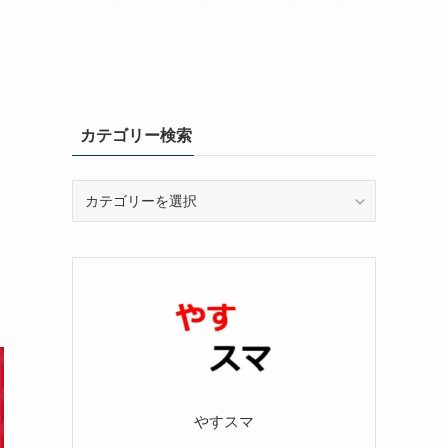
カテゴリー検索
カ
テ
ゴ
リ
ー
検
索
やすスマ