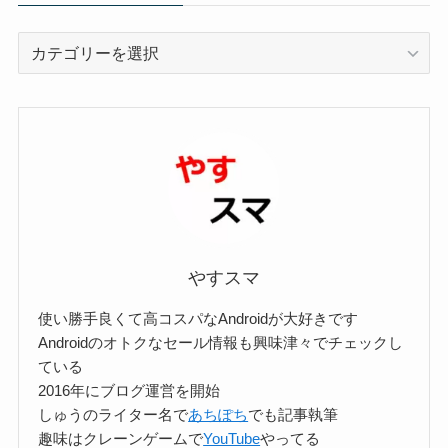
カ
テ
ゴ
リ
ー
検
索
やすスマ
使い勝手良くて高コスパなAndroidが大好きです
Androidのオトクなセール情報も興味津々でチェックし
ている
2016年にブログ運営を開始
しゅうのライター名で
あちぽち
でも記事執筆
趣味はクレーンゲームで
YouTube
やってる