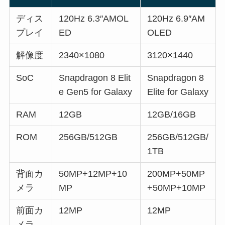
ディス
120Hz 6.3″AMOL
120Hz 6.9″AM
プレイ
ED
OLED
解像度
2340×1080
3120×1440
SoC
Snapdragon 8 Elit
Snapdragon 8
e Gen5 for Galaxy
Elite for Galaxy
RAM
12GB
12GB/16GB
ROM
256GB/512GB
256GB/512GB/
1TB
背面カ
50MP+12MP+10
200MP+50MP
メラ
MP
+50MP+10MP
前面カ
12MP
12MP
メラ