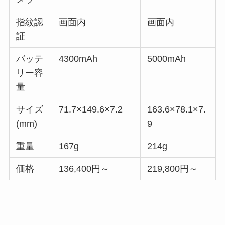
指紋認
画面内
画面内
証
バッテ
4300mAh
5000mAh
リー容
量
サイズ
71.7×149.6×7.2
163.6×78.1×7.
(mm)
9
重量
167g
214g
価格
136,400円～
219,800円～