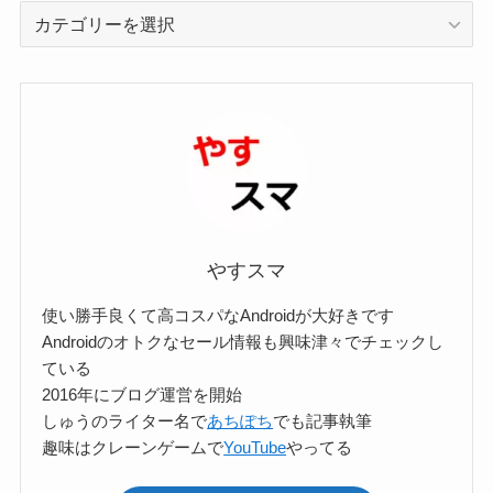
カ
テ
ゴ
リ
ー
検
索
やすスマ
使い勝手良くて高コスパなAndroidが大好きです
Androidのオトクなセール情報も興味津々でチェックし
ている
2016年にブログ運営を開始
しゅうのライター名で
あちぽち
でも記事執筆
趣味はクレーンゲームで
YouTube
やってる