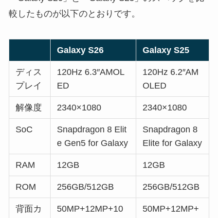
較したものが以下のとおりです。
Galaxy S26
Galaxy S25
ディス
120Hz 6.3″AMOL
120Hz 6.2″AM
プレイ
ED
OLED
解像度
2340×1080
2340×1080
SoC
Snapdragon 8 Elit
Snapdragon 8
e Gen5 for Galaxy
Elite for Galaxy
RAM
12GB
12GB
ROM
256GB/512GB
256GB/512GB
背面カ
50MP+12MP+10
50MP+12MP+