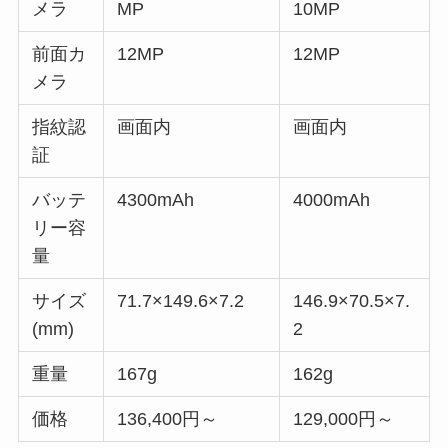
メラ
MP
10MP
前面カ
12MP
12MP
メラ
指紋認
画面内
画面内
証
バッテ
4300mAh
4000mAh
リー容
量
サイズ
71.7×149.6×7.2
146.9×70.5×7.
(mm)
2
重量
167g
162g
価格
136,400円～
129,000円～